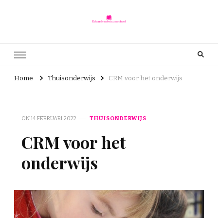
Eduardvanbeinumschool.nl
eduardvanbeinumschool.nl – Onderwijs is voor iedereen
Home
Thuisonderwijs
CRM voor het onderwijs
ON
14 FEBRUARI 2022
THUISONDERWIJS
CRM voor het
onderwijs