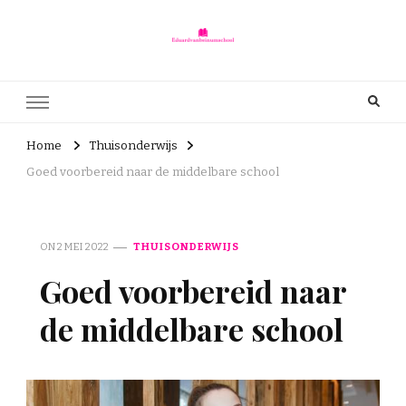
Eduardvanbeinumschool.nl
eduardvanbeinumschool.nl – Onderwijs is voor iedereen
Home
Thuisonderwijs
Goed voorbereid naar de middelbare school
ON
2 MEI 2022
THUISONDERWIJS
Goed voorbereid naar
de middelbare school