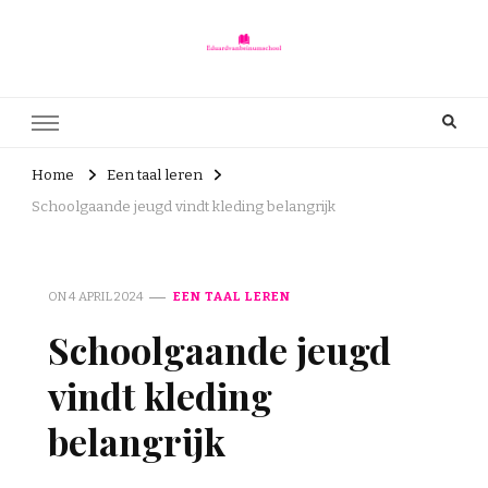
Eduardvanbeinumschool.nl
eduardvanbeinumschool.nl – Onderwijs is voor iedereen
Home
Een taal leren
Schoolgaande jeugd vindt kleding belangrijk
ON
4 APRIL 2024
EEN TAAL LEREN
Schoolgaande jeugd
vindt kleding
belangrijk