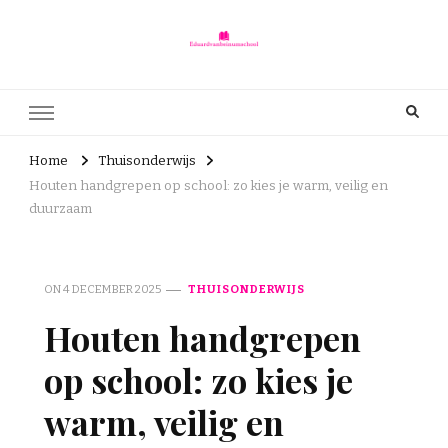
Eduardvanbeinumschool.nl
eduardvanbeinumschool.nl – Onderwijs is voor iedereen
Home
Thuisonderwijs
Houten handgrepen op school: zo kies je warm, veilig en
duurzaam
ON
4 DECEMBER 2025
THUISONDERWIJS
Houten handgrepen
op school: zo kies je
warm, veilig en