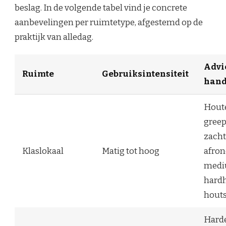
beslag. In de volgende tabel vind je concrete
aanbevelingen per ruimtetype, afgestemd op de
praktijk van alledag.
Advi
Ruimte
Gebruiksintensiteit
hand
Hout
gree
zach
Klaslokaal
Matig tot hoog
afron
med
hard
houts
Hard