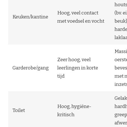
houts
Hoog, veel contact
(bv. e
Keuken/kantine
met voedsel en vocht
beuk
hard
lakla
Massi
Zeer hoog, veel
oerst
Garderobe/gang
leerlingen in korte
beves
tijd
met 
inzet
Gelak
Hoog, hygiëne-
hard
Toilet
kritisch
greep
afwe